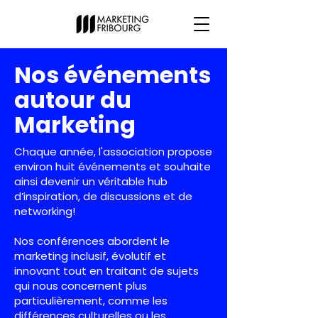
Nos événements
autour du
Marketing
Chaque année, l'association propose
environ huit événements et souhaite
ainsi devenir un véritable hub
d’inspiration, de discussions et de
networking!
Nos conférences abordent le
marketing inclusif, évolutif et
innovant tout en traitant de sujets
qui nous concernent plus
particulièrement, comme les
différences culturelles ou les